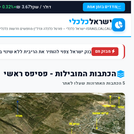
דולר / שקל
+0.32%
מדדים בזמן אמת
3.67 ₪
ישראל
כלכלי
ISRAELCALCALI-ישראל כלכלי – פורטל כלכלה ונדל''ן-מחפשים חדשות כלכליות עדכניות? האתר ישראל כלכלי מציע עדכונים וחדשות שבתחומי הכלכלה הפיננסים והנדל''ן
בנק ישראל צפוי להותיר את הריבית ללא שינוי ברמה של 4.5% ברקע הלחצים הא
מבזק חם
הכתבות המובילות - פסיפס ראשי
5 הכתבות האחרונות שעלו לאתר