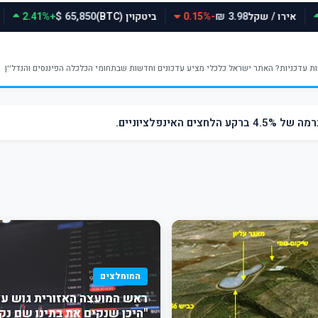
אירו / שקל
-0.15%
ביטקוין (BTC)
+2.41%
65,850 $
3.98 ₪
ינפלציוניים.
המומלצים
ראש המועצה האזורית גוש עצי
"היכן שנקים את בתינו שם נק