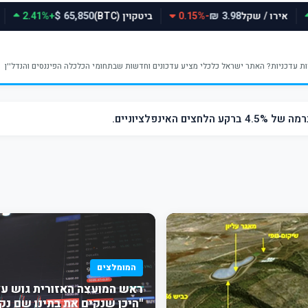
אירו / שקל
-0.15%
ביטקוין (BTC)
+2.41%
65,850 $
3.98 ₪
ינפלציוניים.
המומלצים
ראש המועצה האזורית גוש עצי
"היכן שנקים את בתינו שם נק