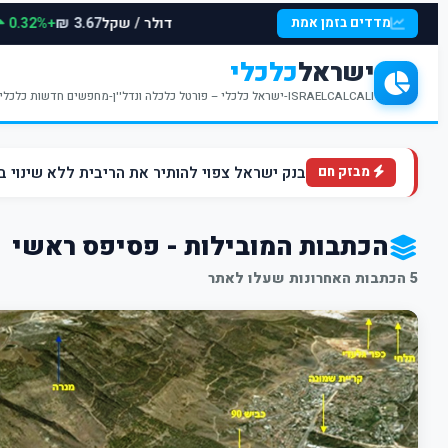
דולר / שקל
+0.32%
מדדים בזמן אמת
3.67 ₪
ישראל
כלכלי
ISRAELCALCALI-ישראל כלכלי – פורטל כלכלה ונדל''ן-מחפשים חדשות כלכליות עדכניות? האתר ישראל כלכלי מציע עדכונים וחדשות שבתחומי הכלכלה הפיננסים והנדל''ן
בנק ישראל צפוי להותיר את הריבית ללא שינוי ברמה של 4.5% ברקע הלחצים הא
מבזק חם
הכתבות המובילות - פסיפס ראשי
5 הכתבות האחרונות שעלו לאתר