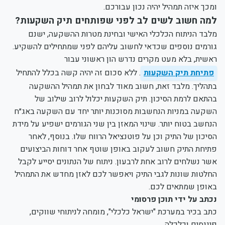
ומכך איזה תמהיל יהיה נכון עבורכם.
למה חשוב לשים לב לפני שפותחים תיק השקעות?
מלבד הניתוח הכלכלי האישי ובחינת מטרות ההשקעה, ישנם
גורמים נוספים שכדאי לחשוב עליהם לפני שמתחילים להשקיע.
ראשית, בלא מעט מקרים נדרש הון ראשוני עבור
פתיחת תיק השקעות
. ללא סכום זה יהיה קשה בכלל להתחיל
בתהליך. מלבד זאת, חשוב מאוד לבחון את תמהיל ההשקעה
בהתאם לרמת הסיכון. תיק השקעות יכלול לרוב שילוב של
השקעה במניות הנחשבות מסוכנות יותר יחד עם השקעה באג״ח
הנחשב בטוח יותר. שינוי המאזן בין שני הגורמים ישפיע על מידת
הסיכון של התיק וכן על פוטנציאל הרווח שלו. בנוסף, לאחר
פתיחת התיק חשוב לעקוב באופן שוטף אחר דוחות הביצועים
אשר נשלחים לרוב אחת לרבעון. ניתוח של הנתונים יסייע לקבל
החלטות שונות לגבי התיק ויאפשר לכם לאזן מחדש את התמהיל
באופן שמתאים לכם.
נכתב על ידי תוכן פרסומי
כתב בכיר במערכת "ישראל כלכלי", מומחה לניתוחי שווקים,
פיננסים וכלכלה.