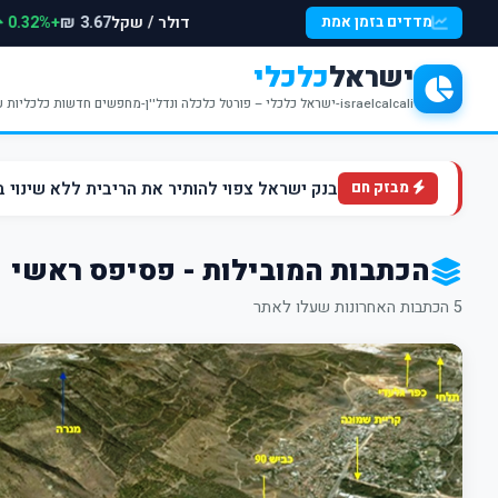
דולר / שקל
+0.32%
מדדים בזמן אמת
3.67 ₪
ישראל
כלכלי
israelcalcali-ישראל כלכלי – פורטל כלכלה ונדל''ן-מחפשים חדשות כלכליות עדכניות? האתר ישראל כלכלי מציע עדכונים וחדשות שבתחומי הכלכלה הפיננסים והנדל''ן
בנק ישראל צפוי להותיר את הריבית ללא שינוי ברמה של 4.5% ברקע הלחצים ה
מבזק חם
הכתבות המובילות - פסיפס ראשי
5 הכתבות האחרונות שעלו לאתר