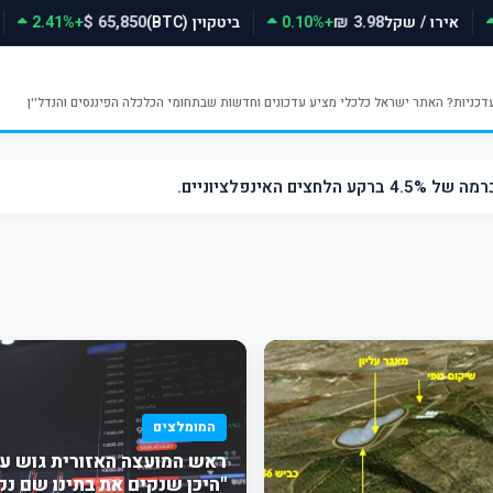
אירו / שקל
+0.10%
ביטקוין (BTC)
+2.41%
65,850 $
3.98 ₪
אינפלציוניים.
המומלצים
ראש המועצה האזורית גוש עצי
"היכן שנקים את בתינו שם נ