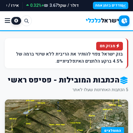
דולר / שקל
+0.32%
אירו / שק
3.67 ₪
מדדים בזמן אמת
ישראל
כלכלי
מבזק חם
בנק ישראל צפוי להותיר את הריבית ללא שינוי ברמה של
4.5% ברקע הלחצים האינפלציוניים.
הכתבות המובילות - פסיפס ראשי
5 הכתבות האחרונות שעלו לאתר
המומלצים