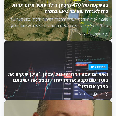
בהשקעה של 470 מיליון דולר אושר מיזם תחנת
כוח לאגירה שאובה EPC במנרה
מועצה אזורית הגליל העליון והחברה לפיתוח הגליל: בהשקעה של
כ- 470 מיליון דולר. אושר מיזם תחנת כוח לאגירה שאובה בצוק…
08:04
דנה ברגיל
המומלצים
ראש המועצה האזורית גוש עציון: "היכן שנקים את
בתינו שם נקבע את אחיזתנו ונבסס את ישיבתנו
בארץ אבותינו"
07:30
דנה ברגיל