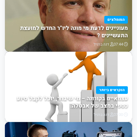
המומלצים
מעוניינים לדעת מי מונה ליו"ר החדש למועצת
התעשיינים ?
07:44
דנה ברגיל
הנקראים ביותר
עצמאיים בקורונה – מי שיבחר, יוכל לקבל סיוע
כספי במצב של אבטלה.
07:00
דנה ברגיל