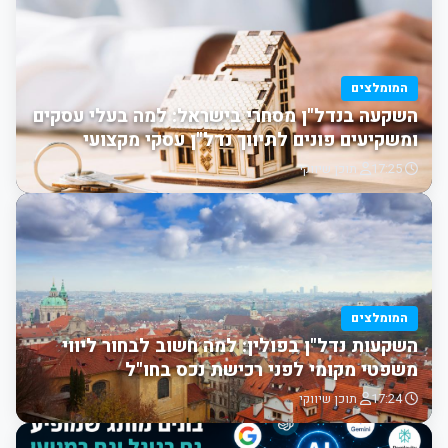
המומלצים
השקעה בנדל"ן מסחרי בישראל: למה בעלי עסקים
ומשקיעים פונים לתיווך נדל"ן עסקי מקצועי
17:25
תוכן שיווקי
המומלצים
השקעות נדל"ן בפולין: למה חשוב לבחור ליווי
משפטי מקומי לפני רכישת נכס בחו"ל
17:24
תוכן שיווקי