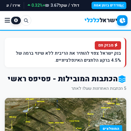
דולר / שקל
+0.32%
אירו / שקל
3.67 ₪
מדדים בזמן אמת
ישראל
כלכלי
מבזק חם
בנק ישראל צפוי להותיר את הריבית ללא שינוי ברמה של
4.5% ברקע הלחצים האינפלציוניים.
הכתבות המובילות - פסיפס ראשי
5 הכתבות האחרונות שעלו לאתר
המומלצים