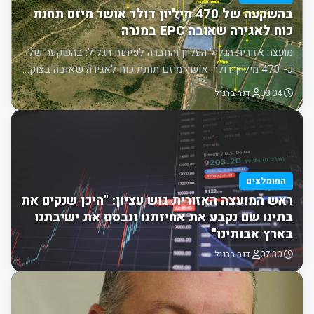
בהשקעה של 470 מיליון דולר אושר מיזם תחנת
כוח לאגירה שאובה EPC במנרה
מועצה אזורית הגליל העליון והחברה לפיתוח הגליל: בהשקעה של
כ- 470 מיליון דולר. אושר מיזם תחנת כוח לאגירה שאובה בצוק…
08:04
דנה ברגיל
המומלצים
ראש המועצה האזורית גוש עציון: "היכן שנקים את
בתינו שם נקבע את אחיזתנו ונבסס את ישיבתנו
בארץ אבותינו"
07:30
דנה ברגיל