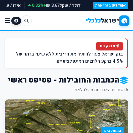
דולר / שקל
+0.32%
אירו / שקל
3.67 ₪
מדדים בזמן אמת
ישראל
כלכלי
מבזק חם
בנק ישראל צפוי להותיר את הריבית ללא שינוי ברמה של
4.5% ברקע הלחצים האינפלציוניים.
הכתבות המובילות - פסיפס ראשי
5 הכתבות האחרונות שעלו לאתר
המומלצים