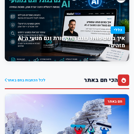
כללי
איך בונים מותג שגם התקשורת וגם מנועי ה־AI
מזהים?
12:13
תוכן שיווקי
הכי חם באתר
לכל הכתבות בחם באתר
חם באתר