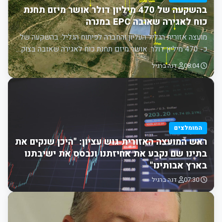
בהשקעה של 470 מיליון דולר אושר מיזם תחנת
כוח לאגירה שאובה EPC במנרה
מועצה אזורית הגליל העליון והחברה לפיתוח הגליל: בהשקעה של
כ- 470 מיליון דולר. אושר מיזם תחנת כוח לאגירה שאובה בצוק…
08:04
דנה ברגיל
המומלצים
ראש המועצה האזורית גוש עציון: "היכן שנקים את
בתינו שם נקבע את אחיזתנו ונבסס את ישיבתנו
בארץ אבותינו"
07:30
דנה ברגיל