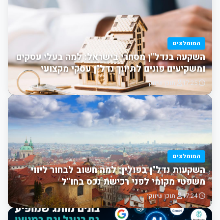
המומלצים
השקעה בנדל"ן מסחרי בישראל: למה בעלי עסקים
ומשקיעים פונים לתיווך נדל"ן עסקי מקצועי
17:25
תוכן שיווקי
המומלצים
השקעות נדל"ן בפולין: למה חשוב לבחור ליווי
משפטי מקומי לפני רכישת נכס בחו"ל
17:24
תוכן שיווקי