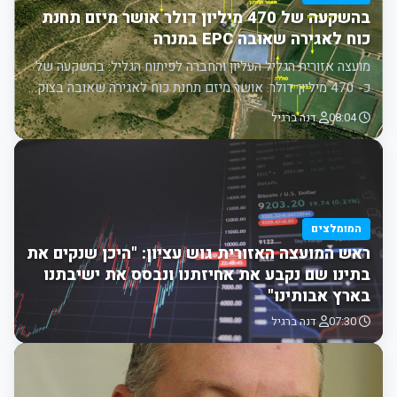
בהשקעה של 470 מיליון דולר אושר מיזם תחנת
כוח לאגירה שאובה EPC במנרה
מועצה אזורית הגליל העליון והחברה לפיתוח הגליל: בהשקעה של
כ- 470 מיליון דולר. אושר מיזם תחנת כוח לאגירה שאובה בצוק…
08:04
דנה ברגיל
המומלצים
ראש המועצה האזורית גוש עציון: "היכן שנקים את
בתינו שם נקבע את אחיזתנו ונבסס את ישיבתנו
בארץ אבותינו"
07:30
דנה ברגיל