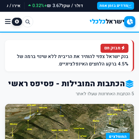
דולר / שקל
+0.32%
אירו / שקל
3.67 ₪
מדדים בזמן אמת
ישראל
כלכלי
מבזק חם
בנק ישראל צפוי להותיר את הריבית ללא שינוי ברמה של
4.5% ברקע הלחצים האינפלציוניים.
הכתבות המובילות - פסיפס ראשי
5 הכתבות האחרונות שעלו לאתר
המומלצים