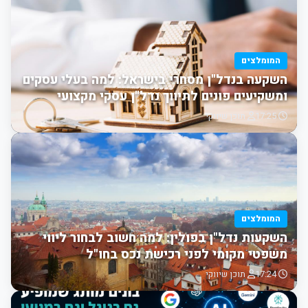
המומלצים
השקעה בנדל"ן מסחרי בישראל: למה בעלי עסקים
ומשקיעים פונים לתיווך נדל"ן עסקי מקצועי
17:25
תוכן שיווקי
המומלצים
השקעות נדל"ן בפולין: למה חשוב לבחור ליווי
משפטי מקומי לפני רכישת נכס בחו"ל
17:24
תוכן שיווקי