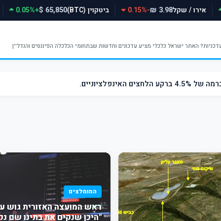
אירו / שקל
-0.15%
ביטקוין (BTC)
+0.05%
65,850 $
3.98 ₪
אינפלציוניים.
המומלצים
ראש המועצה האזורית גוש עצי
"היכן שנקים את בתינו שם נ