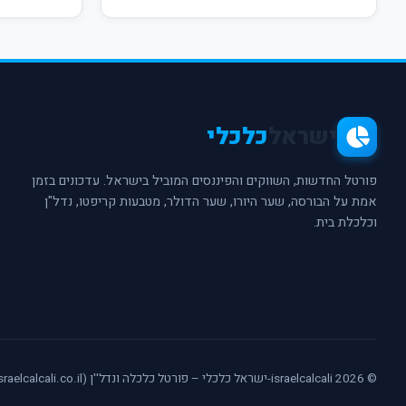
ישראל
כלכלי
פורטל החדשות, השווקים והפיננסים המוביל בישראל. עדכונים בזמן
אמת על הבורסה, שער היורו, שער הדולר, מטבעות קריפטו, נדל"ן
וכלכלת בית.
© 2026 israelcalcali-ישראל כלכלי – פורטל כלכלה ונדל''ן (israelcalcali.co.il) - כל הזכויות שמורות.