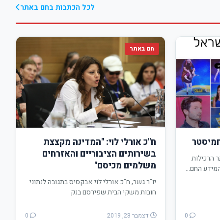
לכל הכתבות בחם באתר
חם באתר
חמיסטר
ח"כ אורלי לוי: "המדינה מקצצת
בשירותים הציבוריים והאזרחים
ר הרכילות
משלמים מכיסם"
המידע החם…
יו"ר גשר, ח"כ אורלי לוי אבקסיס בתגובה לנתוני
חובות משקי הבית שפירסם בנק
ישראל:"כשהמדינה מקצצת…
0
דצמבר 23, 2019
0