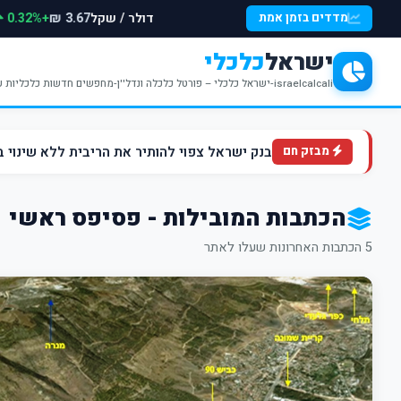
דולר / שקל
+0.32%
מדדים בזמן אמת
3.67 ₪
ישראל
כלכלי
israelcalcali-ישראל כלכלי – פורטל כלכלה ונדל''ן-מחפשים חדשות כלכליות עדכניות? האתר ישראל כלכלי מציע עדכונים וחדשות שבתחומי הכלכלה הפיננסים והנדל''ן
בנק ישראל צפוי להותיר את הריבית ללא שינוי ברמה של 4.5% ברקע הלחצים ה
מבזק חם
הכתבות המובילות - פסיפס ראשי
5 הכתבות האחרונות שעלו לאתר