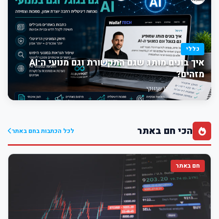
כללי
איך בונים מותג שגם התקשורת וגם מנועי ה־AI
מזהים?
12:13
תוכן שיווקי
הכי חם באתר
לכל הכתבות בחם באתר
חם באתר