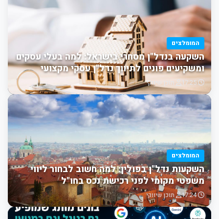
המומלצים
השקעה בנדל"ן מסחרי בישראל: למה בעלי עסקים
ומשקיעים פונים לתיווך נדל"ן עסקי מקצועי
17:25
תוכן שיווקי
המומלצים
השקעות נדל"ן בפולין: למה חשוב לבחור ליווי
משפטי מקומי לפני רכישת נכס בחו"ל
17:24
תוכן שיווקי