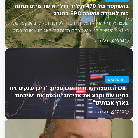
בהשקעה של 470 מיליון דולר אושר מיזם תחנת
כוח לאגירה שאובה EPC במנרה
מועצה אזורית הגליל העליון והחברה לפיתוח הגליל: בהשקעה של
כ- 470 מיליון דולר. אושר מיזם תחנת כוח לאגירה שאובה בצוק…
08:04
דנה ברגיל
המומלצים
ראש המועצה האזורית גוש עציון: "היכן שנקים את
בתינו שם נקבע את אחיזתנו ונבסס את ישיבתנו
בארץ אבותינו"
07:30
דנה ברגיל