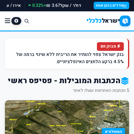
דולר / שקל
+0.32%
אירו / שקל
3.67 ₪
מדדים בזמן אמת
ישראל
כלכלי
מבזק חם
בנק ישראל צפוי להותיר את הריבית ללא שינוי ברמה של
4.5% ברקע הלחצים האינפלציוניים.
הכתבות המובילות - פסיפס ראשי
5 הכתבות האחרונות שעלו לאתר
המומלצים