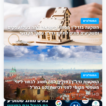
המומלצים
השקעה בנדל"ן מסחרי בישראל: למה בעלי עסקים
ומשקיעים פונים לתיווך נדל"ן עסקי מקצועי
17:25
תוכן שיווקי
המומלצים
השקעות נדל"ן בפולין: למה חשוב לבחור ליווי
משפטי מקומי לפני רכישת נכס בחו"ל
17:24
תוכן שיווקי