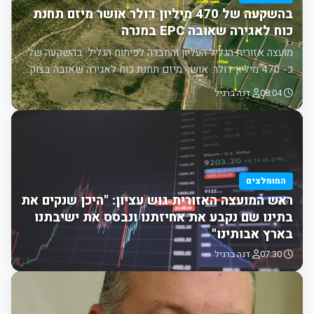
בהשקעה של 470 מיליון דולר אושר מיזם תחנת
כוח לאגירה שאובה EPC במנרה
מועצה אזורית הגליל העליון והחברה לפיתוח הגליל: בהשקעה של
כ- 470 מיליון דולר. אושר מיזם תחנת כוח לאגירה שאובה בצוק…
08:04
דנה ברגיל
המומלצים
ראש המועצה האזורית גוש עציון: "היכן שנקים את
בתינו שם נקבע את אחיזתנו ונבסס את ישיבתנו
בארץ אבותינו"
07:30
דנה ברגיל