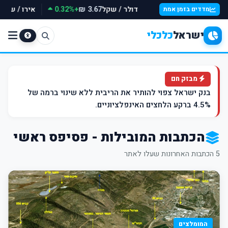
דולר / שקל
+0.32%
אירו / שקל
3.67 ₪
מדדים בזמן אמת
ישראל
כלכלי
מבזק חם
בנק ישראל צפוי להותיר את הריבית ללא שינוי ברמה של
4.5% ברקע הלחצים האינפלציוניים.
הכתבות המובילות - פסיפס ראשי
5 הכתבות האחרונות שעלו לאתר
המומלצים